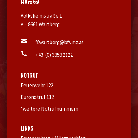
Mürztal
Volksheimstraße 1
A – 8661 Wartberg

ff.wartberg@bfvmz.at

+43 (0) 3858 2122
NOTRUF
Feuerwehr 122
Euronotruf 112
*weitere Notrufnummern
LINKS