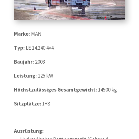
Marke:
MAN
Typ:
LE 14.240 4×4
Baujahr:
2003
Leistung:
125 kW
Höchstzulässiges Gesamtgewicht:
14500 kg
Sitzplätze:
1+8
Ausrüstung: