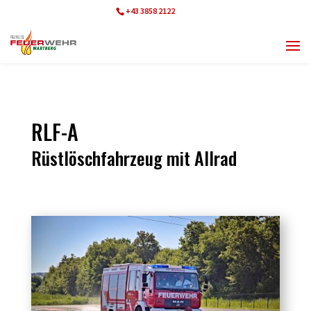
+43 3858 2122
ff.wartberg@bfvmz.at
RLF-A
Rüstlöschfahrzeug mit Allrad