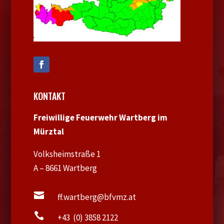
KONTAKT
Freiwillige Feuerwehr Wartberg im
Mürztal
Volksheimstraße 1
A – 8661 Wartberg

ff.wartberg@bfvmz.at

+43 (0) 3858 2122