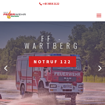
+43 3858 2122
ff.wartberg@bfvmz.at