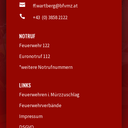

ff.wartberg@bfvmz.at

+43 (0) 3858 2122
NOTRUF
Feuerwehr 122
Euronotruf 112
*weitere Notrufnummern
LINKS
Feuerwehren i. Mürzzuschlag
Feuerwehrverbände
Impressum
DSGVO