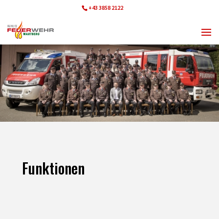
+43 3858 2122
ff.wartberg@bfvmz.at
Funktionen