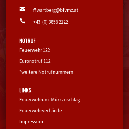

ff.wartberg@bfvmz.at

+43 (0) 3858 2122
NOTRUF
Feuerwehr 122
Euronotruf 112
*weitere Notrufnummern
LINKS
Feuerwehren i. Mürzzuschlag
Feuerwehrverbände
Impressum