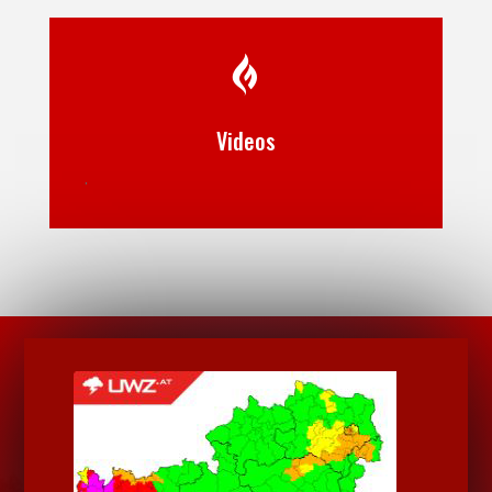

Videos
.