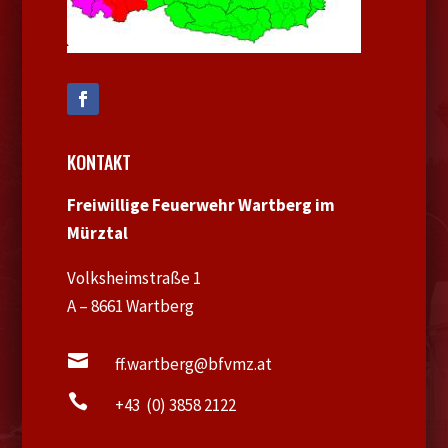
KONTAKT
Freiwillige Feuerwehr Wartberg im
Mürztal
Volksheimstraße 1
A – 8661 Wartberg

ff.wartberg@bfvmz.at

+43 (0) 3858 2122