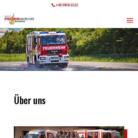
+43 3858 2122
ff.wartberg@bfvmz.at
Über uns