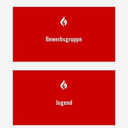

Bewerbsgruppe
.

Jugend
.