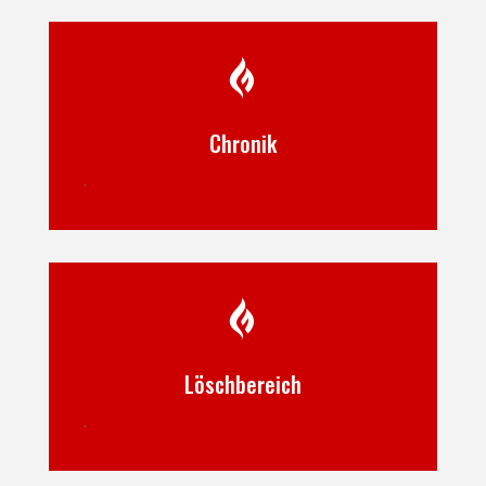

Chronik
.

Löschbereich
.