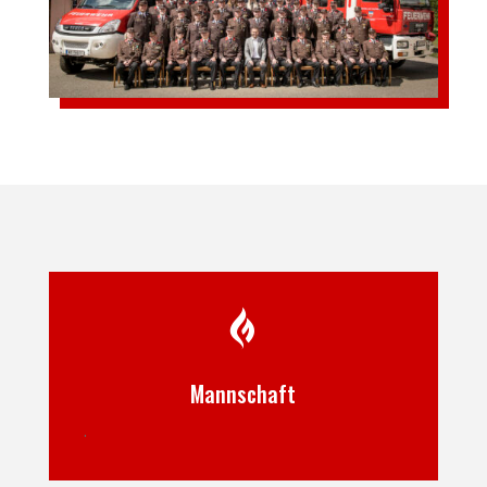

Mannschaft
.