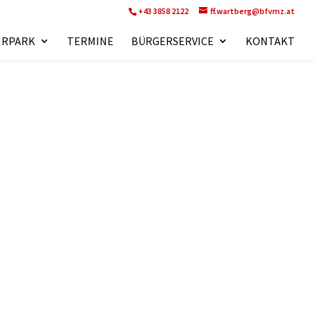
+43 3858 2122
ff.wartberg@bfvmz.at
HRPARK
TERMINE
BÜRGERSERVICE
KONTAKT