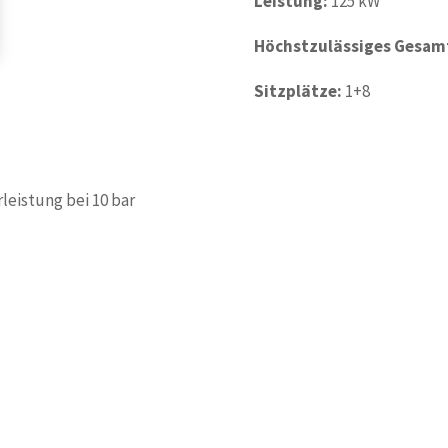
Leistung:
125 kW
Höchstzulässiges Gesam
Sitzplätze:
1+8
rleistung bei 10 bar