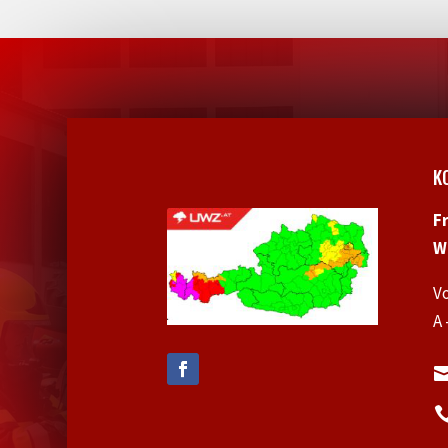
K
F
W
V
A