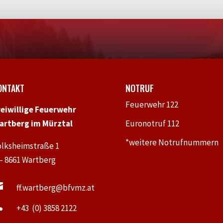
ONTAKT
NOTRUF
Feuerwehr 122
reiwillige Feuerwehr
artberg im Mürztal
Euronotruf 112
*weitere Notrufnummern
olksheimstraße 1
 – 8661 Wartberg

ff.wartberg@bfvmz.at

+43 (0) 3858 2122