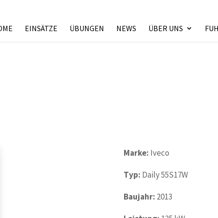
OME
EINSÄTZE
ÜBUNGEN
NEWS
ÜBER UNS
FU
Marke:
Iveco
Typ:
Daily 55S17W
Baujahr:
2013