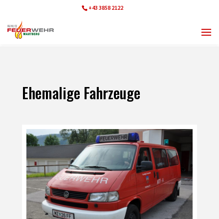
+43 3858 2122
ff.wartberg@bfvmz.at
Ehemalige Fahrzeuge