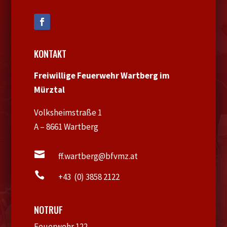
KONTAKT
Freiwillige Feuerwehr Wartberg im
Mürztal
Volksheimstraße 1
A – 8661 Wartberg

ff.wartberg@bfvmz.at

+43 (0) 3858 2122
NOTRUF
Feuerwehr 122