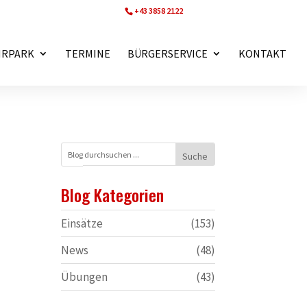
+43 3858 2122
ff.wartberg@bfvmz.at
HRPARK
TERMINE
BÜRGERSERVICE
KONTAKT
Blog Kategorien
Einsätze
(153)
News
(48)
Übungen
(43)