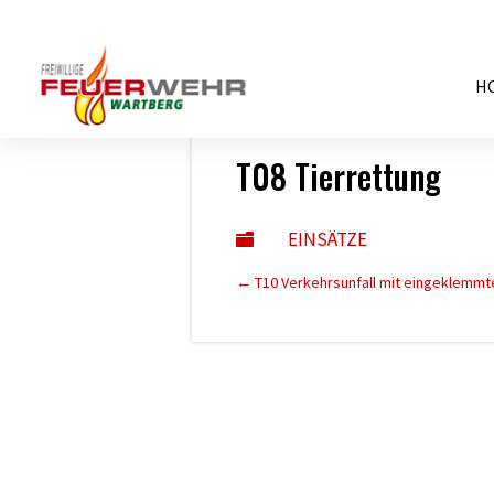
H
11. Mai 2022
T08 Tierrettung
EINSÄTZE

←
T10 Verkehrsunfall mit eingeklemmt