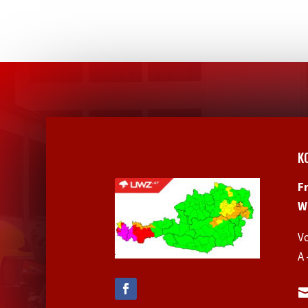
K
F
W
V
A