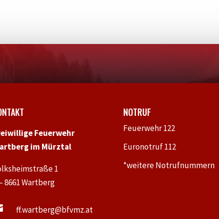
ONTAKT
NOTRUF
Feuerwehr 122
reiwillige Feuerwehr
artberg im Mürztal
Euronotruf 112
*weitere Notrufnummern
olksheimstraße 1
 – 8661 Wartberg

ff.wartberg@bfvmz.at