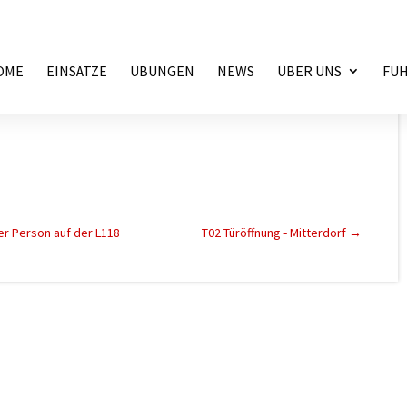
OME
EINSÄTZE
ÜBUNGEN
NEWS
ÜBER UNS
FU
er Person auf der L118
T02 Türöffnung - Mitterdorf
→