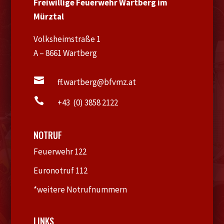
Freiwillige Feuerwehr Wartberg im
Mürztal
Volksheimstraße 1
A – 8661 Wartberg

ff.wartberg@bfvmz.at

+43 (0) 3858 2122
NOTRUF
Feuerwehr 122
Euronotruf 112
*weitere Notrufnummern
LINKS