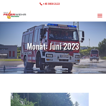
+43 3858 2122
ff.wartberg@bfvmz.at
Monat:
Juni 2023