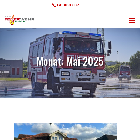
+43 3858 2122
ff.wartberg@bfvmz.at
Monat:
Mai 2025