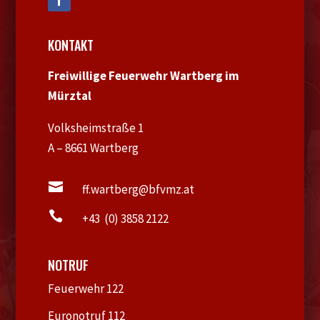
KONTAKT
Freiwillige Feuerwehr Wartberg im
Mürztal
Volksheimstraße 1
A – 8661 Wartberg

ff.wartberg@bfvmz.at

+43 (0) 3858 2122
NOTRUF
Feuerwehr 122
Euronotruf 112