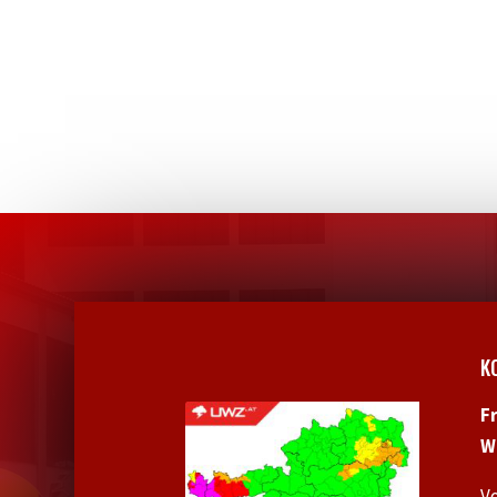
K
F
W
V