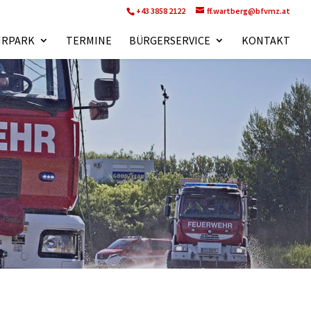
+43 3858 2122
ff.wartberg@bfvmz.at
HRPARK
TERMINE
BÜRGERSERVICE
KONTAKT