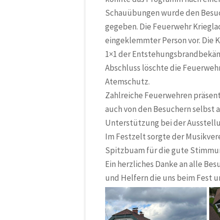
Schauübungen wurde den Besuche
gegeben. Die Feuerwehr Kriegla
eingeklemmter Person vor. Die 
1×1 der Entstehungsbrandbekäm
Abschluss löschte die Feuerweh
Atemschutz.
Zahlreiche Feuerwehren präsent
auch von den Besuchern selbst a
Unterstützung bei der Ausstell
Im Festzelt sorgte der
Musikver
Spitzbuam
für die gute Stimmu
Ein herzliches Danke an alle Be
und Helfern die uns beim Fest u