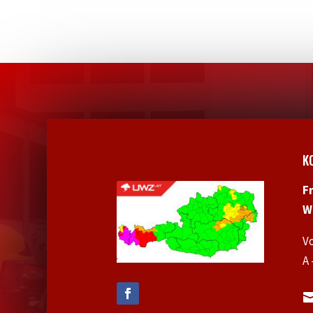
K
F
W
V
A