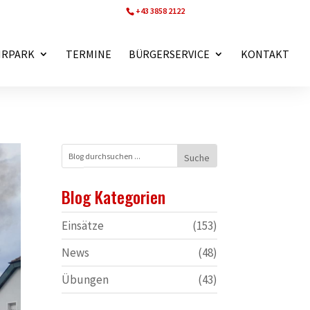
+43 3858 2122
ff.wartberg@bfvmz.at
HRPARK
TERMINE
BÜRGERSERVICE
KONTAKT
Blog Kategorien
Einsätze
(153)
News
(48)
Übungen
(43)