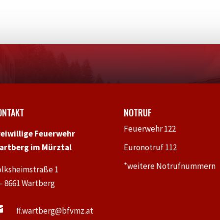
ONTAKT
NOTRUF
Feuerwehr 122
reiwillige Feuerwehr
artberg im Mürztal
Euronotruf 112
*weitere Notrufnummern
olksheimstraße 1
 – 8661 Wartberg

ff.wartberg@bfvmz.at