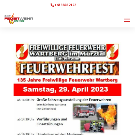
+43 3858 2122
ff.wartberg@bfvmz.at