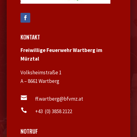
KONTAKT
Freiwillige Feuerwehr Wartberg im
Mürztal
Volksheimstraße 1
A – 8661 Wartberg

ff.wartberg@bfvmz.at

+43 (0) 3858 2122
NOTRUF