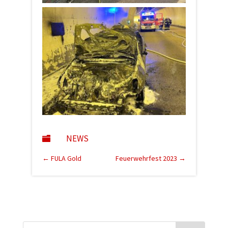
NEWS

←
FULA Gold
Feuerwehrfest 2023
→