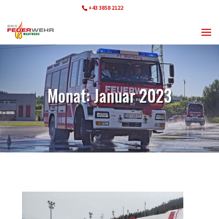
+43 3858 2122
ff.wartberg@bfvmz.at
Monat:
Januar 2023