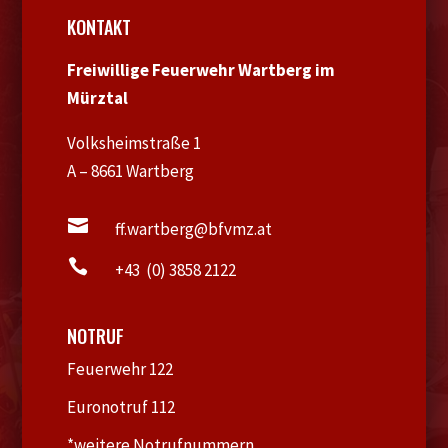
KONTAKT
Freiwillige Feuerwehr Wartberg im
Mürztal
Volksheimstraße 1
A – 8661 Wartberg

ff.wartberg@bfvmz.at

+43 (0) 3858 2122
NOTRUF
Feuerwehr 122
Euronotruf 112
*weitere Notrufnummern