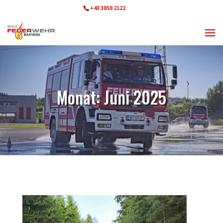
+43 3858 2122
ff.wartberg@bfvmz.at
Monat:
Juni 2025