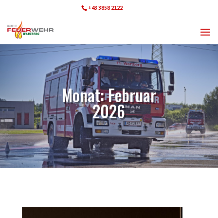
+43 3858 2122
ff.wartberg@bfvmz.at
Monat:
Februar
2026