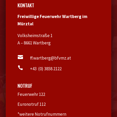
KONTAKT
Freiwillige Feuerwehr Wartberg im
Mürztal
Volksheimstraße 1
A – 8661 Wartberg

ff.wartberg@bfvmz.at

+43 (0) 3858 2122
NOTRUF
Feuerwehr 122
Euronotruf 112
*weitere Notrufnummern