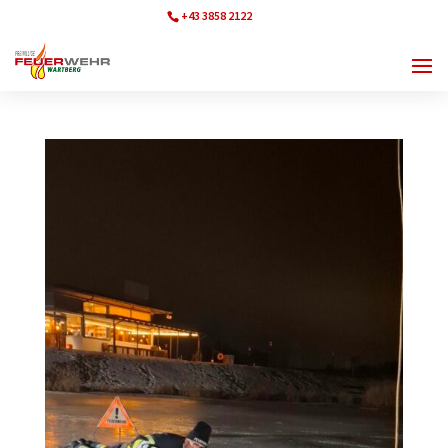
+43 3858 2122
ff.wartberg@bfvmz.at