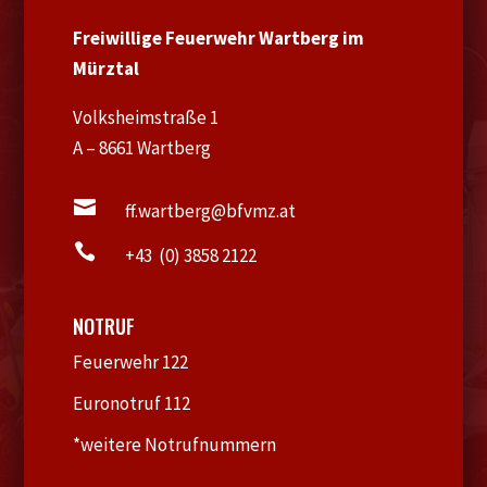
Freiwillige Feuerwehr Wartberg im
Mürztal
Volksheimstraße 1
A – 8661 Wartberg

ff.wartberg@bfvmz.at

+43 (0) 3858 2122
NOTRUF
Feuerwehr 122
Euronotruf 112
*weitere Notrufnummern