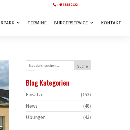
+43 3858 2122
ff.wartberg@bfvmz.at
HRPARK
TERMINE
BÜRGERSERVICE
KONTAKT
Blog Kategorien
Einsätze
(153)
News
(48)
Übungen
(43)