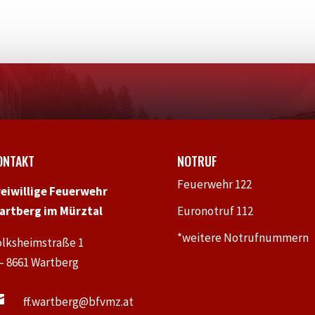
ONTAKT
NOTRUF
Feuerwehr 122
reiwillige Feuerwehr
artberg im Mürztal
Euronotruf 112
*weitere Notrufnummern
olksheimstraße 1
 – 8661 Wartberg

ff.wartberg@bfvmz.at