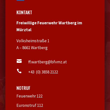
KONTAKT
Freiwillige Feuerwehr Wartberg im
Mürztal
Volksheimstraße 1
A – 8661 Wartberg

ff.wartberg@bfvmz.at

+43 (0) 3858 2122
NOTRUF
Feuerwehr 122
Euronotruf 112