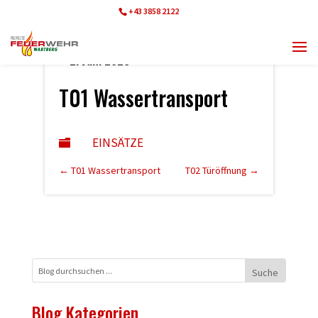
+43 3858 2122
ff.wartberg@bfvmz.at
2. Juni 2023
T01 Wassertransport
EINSÄTZE

←
T01 Wassertransport
T02 Türöffnung
→
Blog Kategorien