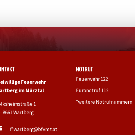
ONTAKT
NOTRUF
Feuerwehr 122
reiwillige Feuerwehr
artberg im Mürztal
Euronotruf 112
*weitere Notrufnummern
olksheimstraße 1
 – 8661 Wartberg

ff.wartberg@bfvmz.at