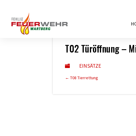
H
12. Mai 2022
T02 Türöffnung – Mi
EINSÄTZE

←
T08 Tierrettung