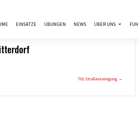
OME
EINSÄTZE
ÜBUNGEN
NEWS
ÜBER UNS
FU
tterdorf
T01 Straßenreinigung
→