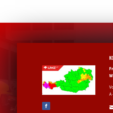
K
F
W
V
A