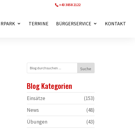
+43 3858 2122
ff.wartberg@bfvmz.at
HRPARK
TERMINE
BÜRGERSERVICE
KONTAKT
Blog Kategorien
Einsätze
(153)
News
(48)
Übungen
(43)