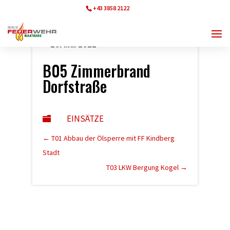
+43 3858 2122
ff.wartberg@bfvmz.at
20. Mai 2022
B05 Zimmerbrand
Dorfstraße
EINSÄTZE

←
T01 Abbau der Ölsperre mit FF Kindberg
Stadt
T03 LKW Bergung Kogel
→