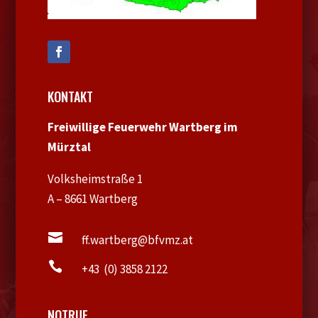
KONTAKT
Freiwillige Feuerwehr Wartberg im
Mürztal
Volksheimstraße 1
A – 8661 Wartberg

ff.wartberg@bfvmz.at

+43 (0) 3858 2122
NOTRUF