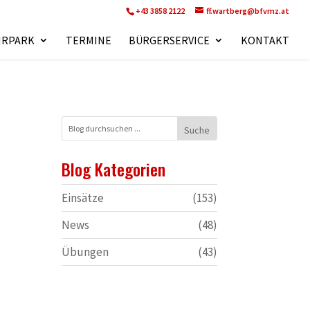
+43 3858 2122
ff.wartberg@bfvmz.at
HRPARK
TERMINE
BÜRGERSERVICE
KONTAKT
Blog Kategorien
Einsätze
(153)
News
(48)
Übungen
(43)