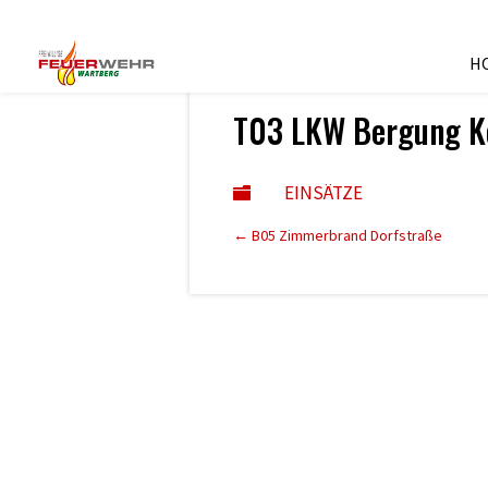
H
27. Mai 2022
T03 LKW Bergung K
EINSÄTZE

←
B05 Zimmerbrand Dorfstraße