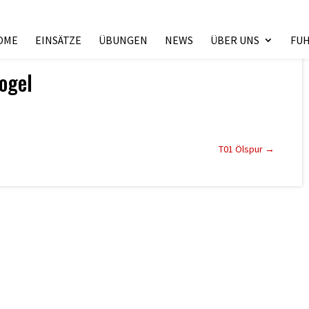
OME
EINSÄTZE
ÜBUNGEN
NEWS
ÜBER UNS
FU
ogel
T01 Ölspur
→