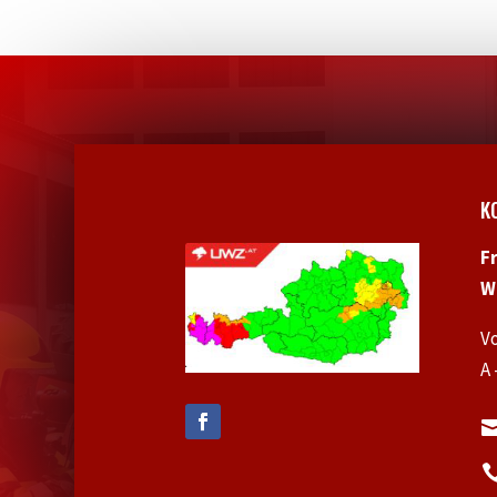
K
F
W
V
A