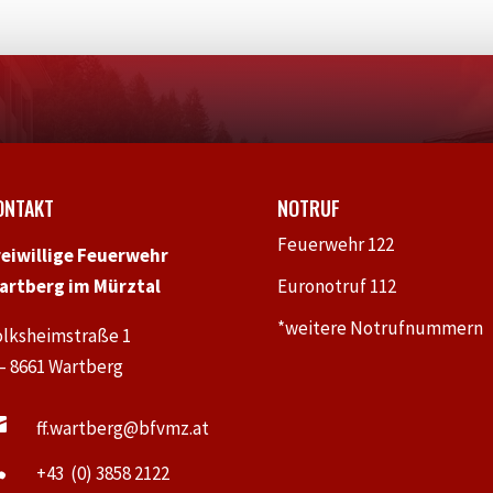
ONTAKT
NOTRUF
Feuerwehr 122
reiwillige Feuerwehr
artberg im Mürztal
Euronotruf 112
*weitere Notrufnummern
olksheimstraße 1
 – 8661 Wartberg

ff.wartberg@bfvmz.at

+43 (0) 3858 2122