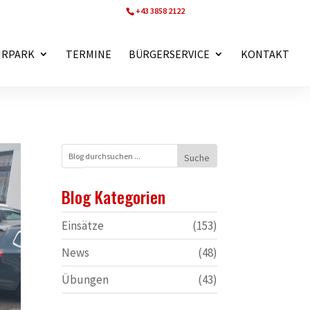
+43 3858 2122
ff.wartberg@bfvmz.at
HRPARK
TERMINE
BÜRGERSERVICE
KONTAKT
Blog Kategorien
Einsätze
(153)
News
(48)
Übungen
(43)