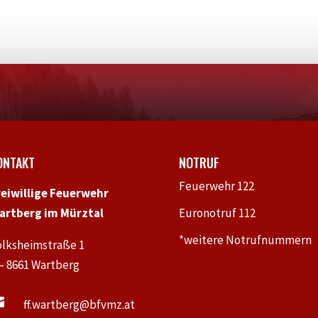
ONTAKT
NOTRUF
Feuerwehr 122
reiwillige Feuerwehr
artberg im Mürztal
Euronotruf 112
*weitere Notrufnummern
olksheimstraße 1
 – 8661 Wartberg

ff.wartberg@bfvmz.at