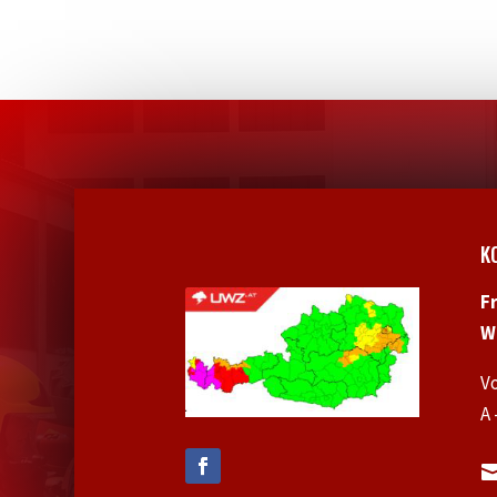
K
F
W
V
A