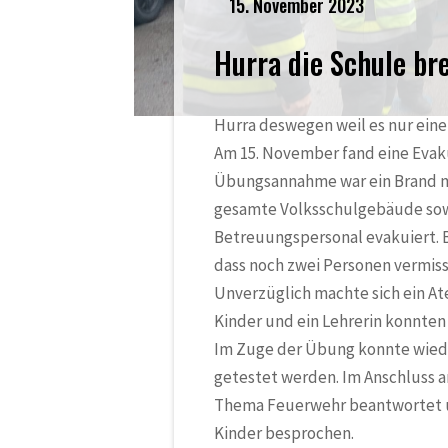
15. November 2023
Hurra die Schule br
Hurra deswegen weil es nur eine
Am 15. November fand eine Evak
Übungsannahme war ein Brand m
gesamte Volksschulgebäude sow
Betreuungspersonal evakuiert. Be
dass noch zwei Personen vermis
Unverzüglich machte sich ein A
Kinder und ein Lehrerin konnte
Im Zuge der Übung konnte wied
getestet werden. Im Anschluss 
Thema Feuerwehr beantwortet un
Kinder besprochen.