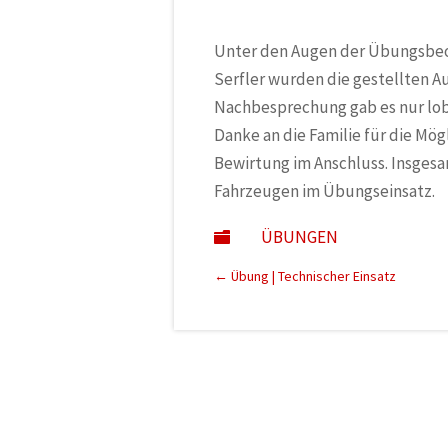
Unter den Augen der Übungsbe
Serfler wurden die gestellten A
Nachbesprechung gab es nur lob
Danke an die Familie für die Mö
Bewirtung im Anschluss. Insges
Fahrzeugen im Übungseinsatz.
ÜBUNGEN

←
Übung | Technischer Einsatz