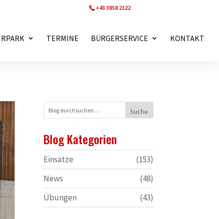
+43 3858 2122
ff.wartberg@bfvmz.at
HRPARK
TERMINE
BÜRGERSERVICE
KONTAKT
Blog Kategorien
Einsätze
(153)
News
(48)
Übungen
(43)