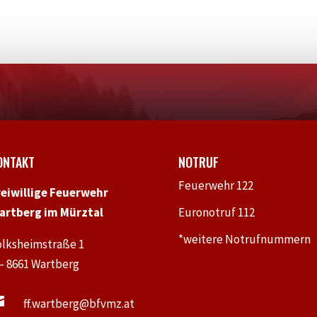
ONTAKT
NOTRUF
Feuerwehr 122
reiwillige Feuerwehr
artberg im Mürztal
Euronotruf 112
*weitere Notrufnummern
olksheimstraße 1
 – 8661 Wartberg

ff.wartberg@bfvmz.at