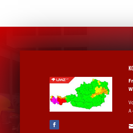
K
F
W
V
A