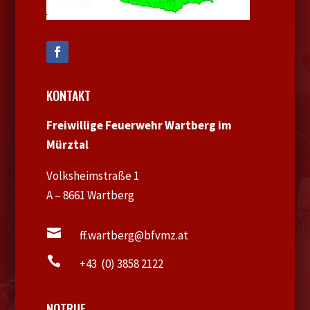
KONTAKT
Freiwillige Feuerwehr Wartberg im
Mürztal
Volksheimstraße 1
A – 8661 Wartberg

ff.wartberg@bfvmz.at

+43 (0) 3858 2122
NOTRUF