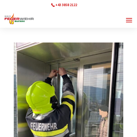
+43 3858 2122
ff.wartberg@bfvmz.at