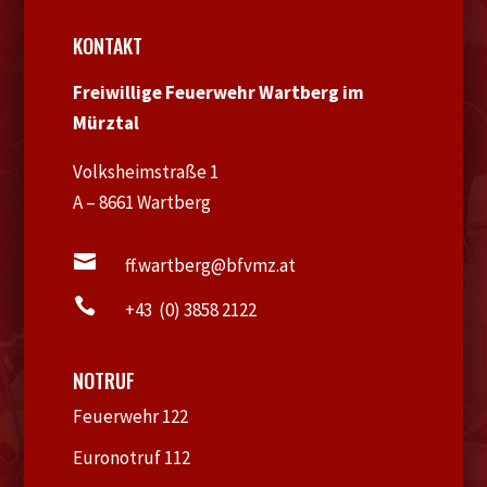
KONTAKT
Freiwillige Feuerwehr Wartberg im
Mürztal
Volksheimstraße 1
A – 8661 Wartberg

ff.wartberg@bfvmz.at

+43 (0) 3858 2122
NOTRUF
Feuerwehr 122
Euronotruf 112