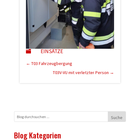
EINSÄTZE

←
T03 Fahrzeugbergung
T03V-VU mit verletzter Person
→
Blog Kategorien