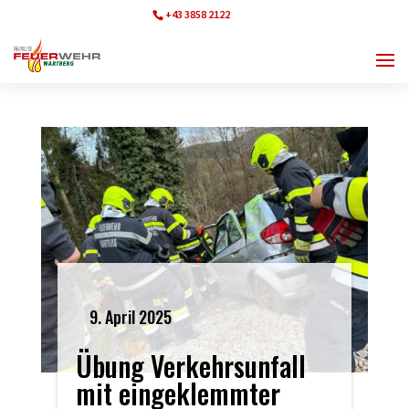
+43 3858 2122
ff.wartberg@bfvmz.at
9. April 2025
Übung Verkehrsunfall
mit eingeklemmter