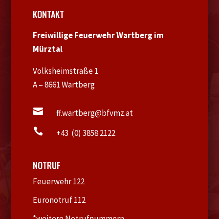
KONTAKT
Freiwillige Feuerwehr Wartberg im
Mürztal
Volksheimstraße 1
A – 8661 Wartberg

ff.wartberg@bfvmz.at

+43 (0) 3858 2122
NOTRUF
Feuerwehr 122
Euronotruf 112
*weitere Notrufnummern