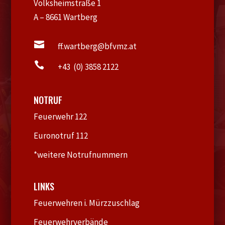
Volksheimstraße 1
A – 8661 Wartberg

ff.wartberg@bfvmz.at

+43 (0) 3858 2122
NOTRUF
Feuerwehr 122
Euronotruf 112
*weitere Notrufnummern
LINKS
Feuerwehren i. Mürzzuschlag
Feuerwehrverbände