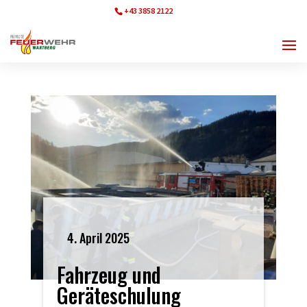
+43 3858 2122
ff.wartberg@bfvmz.at
4. April 2025
Fahrzeug und
Geräteschulung