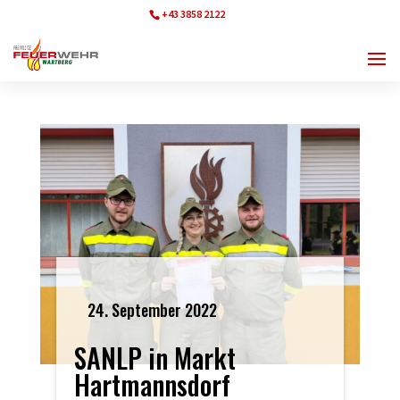
+43 3858 2122
ff.wartberg@bfvmz.at
24. September 2022
SANLP in Markt
Hartmannsdorf