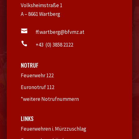
Volksheimstraße 1
A – 8661 Wartberg

ff.wartberg@bfvmz.at

+43 (0) 3858 2122
NOTRUF
Feuerwehr 122
Euronotruf 112
*weitere Notrufnummern
LINKS
Feuerwehren i. Mürzzuschlag