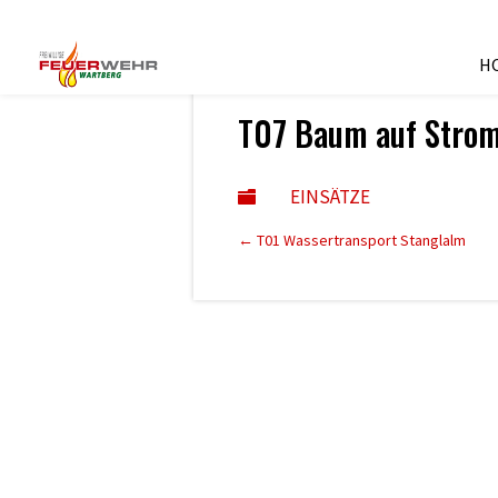
H
2. Februar 2023
T07 Baum auf Strom
EINSÄTZE

←
T01 Wassertransport Stanglalm