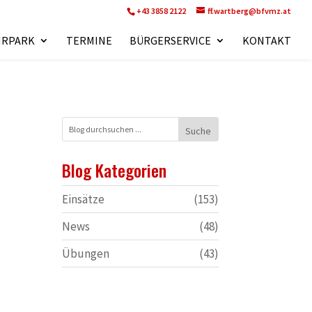
+43 3858 2122
ff.wartberg@bfvmz.at
HRPARK
TERMINE
BÜRGERSERVICE
KONTAKT
Blog Kategorien
Einsätze
(153)
News
(48)
Übungen
(43)