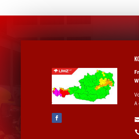
K
F
W
V
A