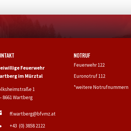
ONTAKT
NOTRUF
Feuerwehr 122
reiwillige Feuerwehr
artberg im Mürztal
Euronotruf 112
*weitere Notrufnummern
olksheimstraße 1
 – 8661 Wartberg

ff.wartberg@bfvmz.at

+43 (0) 3858 2122