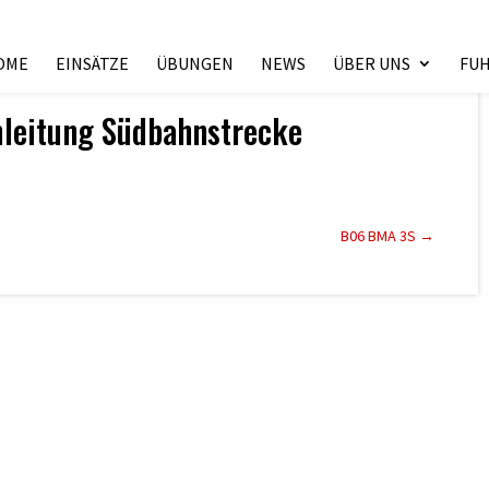
OME
EINSÄTZE
ÜBUNGEN
NEWS
ÜBER UNS
FU
leitung Südbahnstrecke
B06 BMA 3S
→