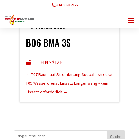
+43 3858 2122
ff.wartberg@bfvmz.at
6. Februar 2023
B06 BMA 3S
EINSÄTZE

←
T07 Baum auf Stromleitung Südbahnstrecke
T09 Wasserdienst Einsatz Langenwang - kein
Einsatz erforderlich
→