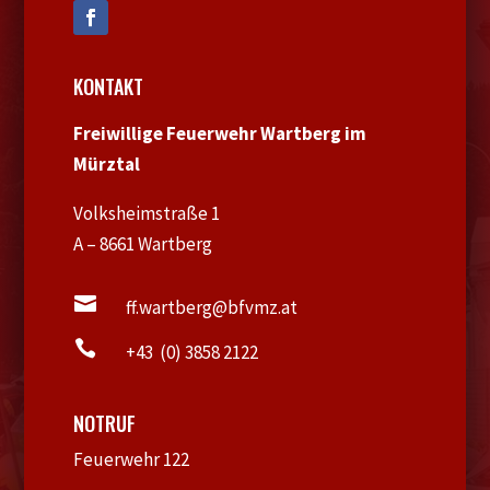
KONTAKT
Freiwillige Feuerwehr Wartberg im
Mürztal
Volksheimstraße 1
A – 8661 Wartberg

ff.wartberg@bfvmz.at

+43 (0) 3858 2122
NOTRUF
Feuerwehr 122