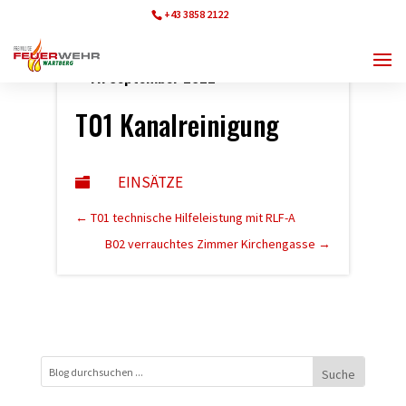
+43 3858 2122
ff.wartberg@bfvmz.at
11. September 2022
T01 Kanalreinigung
EINSÄTZE

←
T01 technische Hilfeleistung mit RLF-A
B02 verrauchtes Zimmer Kirchengasse
→