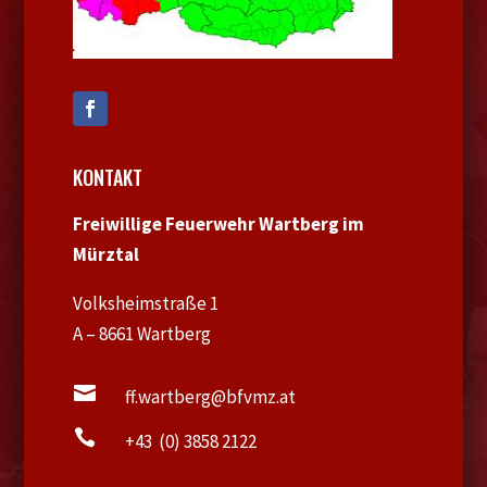
KONTAKT
Freiwillige Feuerwehr Wartberg im
Mürztal
Volksheimstraße 1
A – 8661 Wartberg

ff.wartberg@bfvmz.at

+43 (0) 3858 2122