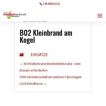
+43 3858 2122
ff.wartberg@bfvmz.at
23. März 2022
B02 Kleinbrand am
Kogel
EINSÄTZE

←
B10 Kellerbrand Breitenfeldstraße - kein
Einsatz erforderlich
T03V Verkehrsunfall mit mehren Fahrzeugen
L118 Einödkurve
→