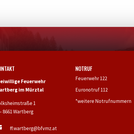
ONTAKT
NOTRUF
Feuerwehr 122
reiwillige Feuerwehr
artberg im Mürztal
Euronotruf 112
*weitere Notrufnummern
olksheimstraße 1
 – 8661 Wartberg

ff.wartberg@bfvmz.at