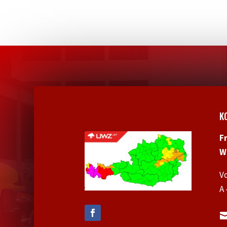
K
F
W
V
A