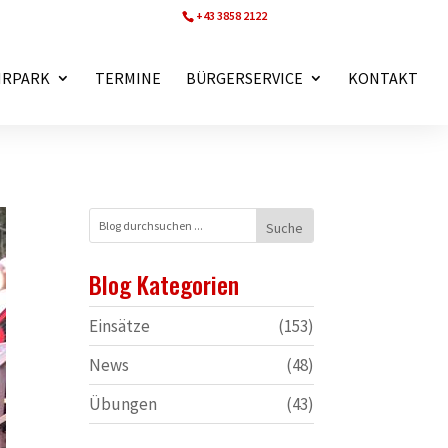
+43 3858 2122
ff.wartberg@bfvmz.at
HRPARK
TERMINE
BÜRGERSERVICE
KONTAKT
Blog Kategorien
Einsätze
(153)
News
(48)
Übungen
(43)