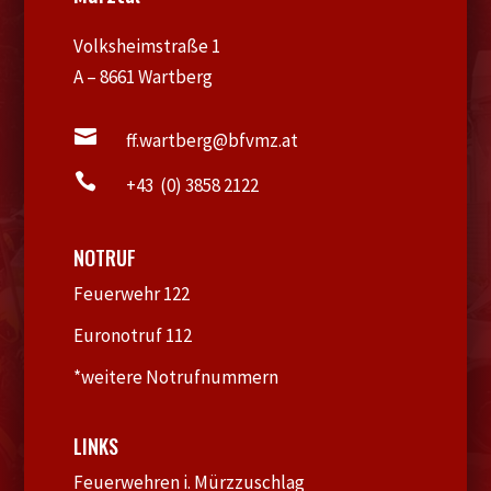
Volksheimstraße 1
A – 8661 Wartberg

ff.wartberg@bfvmz.at

+43 (0) 3858 2122
NOTRUF
Feuerwehr 122
Euronotruf 112
*weitere Notrufnummern
LINKS
Feuerwehren i. Mürzzuschlag