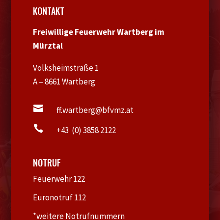
KONTAKT
Freiwillige Feuerwehr Wartberg im
Mürztal
Volksheimstraße 1
A – 8661 Wartberg

ff.wartberg@bfvmz.at

+43 (0) 3858 2122
NOTRUF
Feuerwehr 122
Euronotruf 112
*weitere Notrufnummern