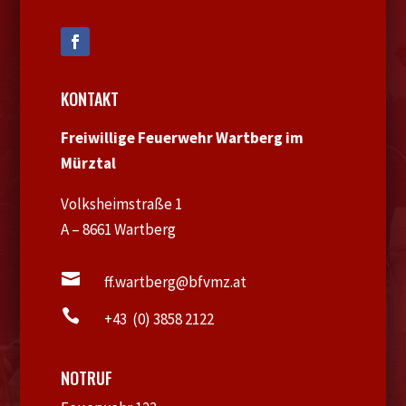
KONTAKT
Freiwillige Feuerwehr Wartberg im
Mürztal
Volksheimstraße 1
A – 8661 Wartberg

ff.wartberg@bfvmz.at

+43 (0) 3858 2122
NOTRUF