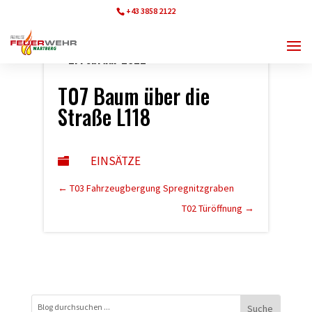
+43 3858 2122
ff.wartberg@bfvmz.at
2. Februar 2022
T07 Baum über die
Straße L118
EINSÄTZE

←
T03 Fahrzeugbergung Spregnitzgraben
T02 Türöffnung
→