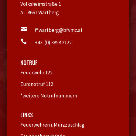
Volksheimstraße 1
A – 8661 Wartberg

ff.wartberg@bfvmz.at

+43 (0) 3858 2122
NOTRUF
Feuerwehr 122
Euronotruf 112
*weitere Notrufnummern
LINKS
Feuerwehren i. Mürzzuschlag