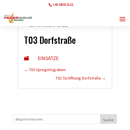
+43 3858 2122
ff.wartberg@bfvmz.at
12. November 2022
T03 Dorfstraße
EINSÄTZE

←
T03 Spregnitzgraben
T02 Türöffnung Dorfstraße
→