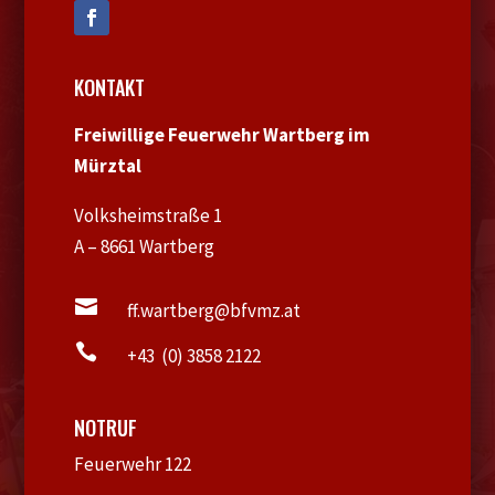
KONTAKT
Freiwillige Feuerwehr Wartberg im
Mürztal
Volksheimstraße 1
A – 8661 Wartberg

ff.wartberg@bfvmz.at

+43 (0) 3858 2122
NOTRUF
Feuerwehr 122