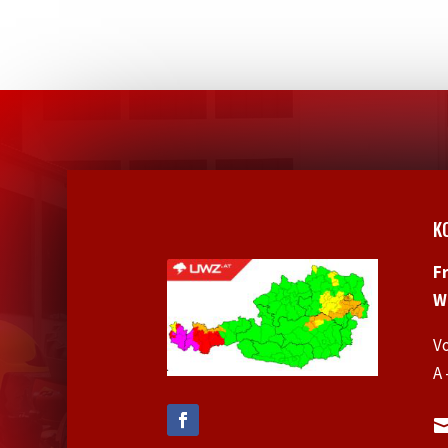
K
F
W
V
A