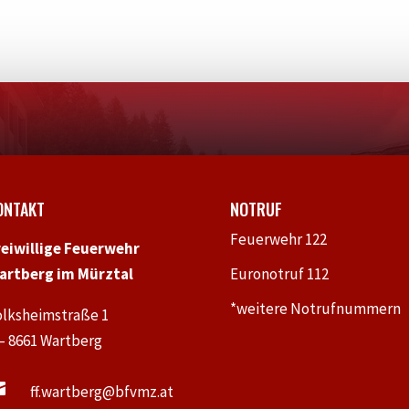
ONTAKT
NOTRUF
Feuerwehr 122
reiwillige Feuerwehr
artberg im Mürztal
Euronotruf 112
*weitere Notrufnummern
olksheimstraße 1
 – 8661 Wartberg

ff.wartberg@bfvmz.at