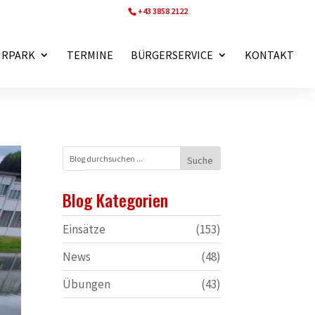
+43 3858 2122
ff.wartberg@bfvmz.at
HRPARK
TERMINE
BÜRGERSERVICE
KONTAKT
Blog Kategorien
Einsätze
(153)
News
(48)
Übungen
(43)