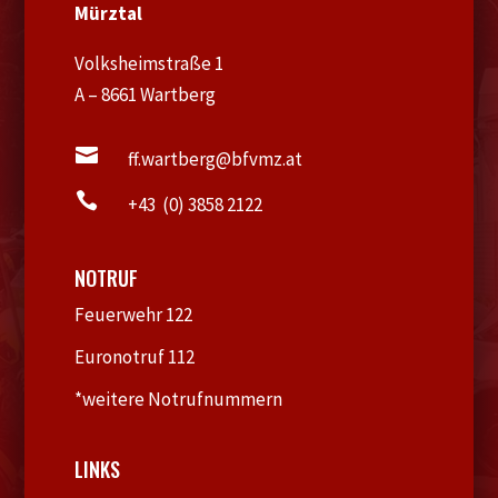
Mürztal
Volksheimstraße 1
A – 8661 Wartberg

ff.wartberg@bfvmz.at

+43 (0) 3858 2122
NOTRUF
Feuerwehr 122
Euronotruf 112
*weitere Notrufnummern
LINKS