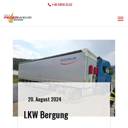
+43 3858 2122
ff.wartberg@bfvmz.at
20. August 2024
LKW Bergung