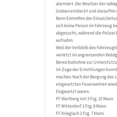
alarmiert. Der Besitzer der nah
Graben entdeckt und daraufhin d
Beim Eintreffen der Einsatzleit
sich keine Person im Fahrzeug 
abgesucht, während die Polizei
aufnahm.
Weil der Verbleib des Fahrzeugl
verletzt im angrenzenden Waldge
Bereichsdrohne zur Unterstützu
Im Zuge der Ermittlungen konnte
machen. Nach der Bergung des U
eingesetzten Feuerwehren wiede
Eingesetzt waren:
FF Wartberg mit 3 Fzg. 15 Mann
FF Mitterdorf
2 Fzg. 8 Mann
FF Krieglach
2 Fzg. 7 Mann