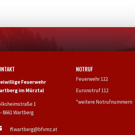
ONTAKT
NOTRUF
Feuerwehr 122
reiwillige Feuerwehr
artberg im Mürztal
Euronotruf 112
*weitere Notrufnummern
olksheimstraße 1
 – 8661 Wartberg

ff.wartberg@bfvmz.at