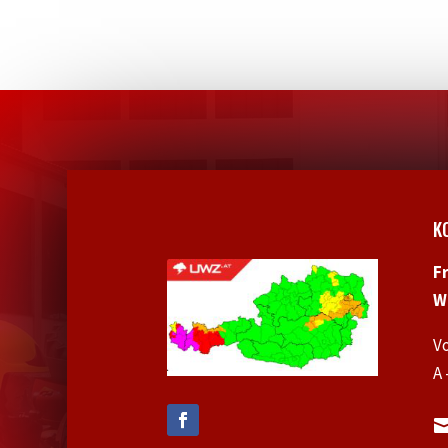
K
F
W
V
A