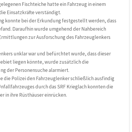
egelegenen Fischteiche hatte ein Fahrzeug in einem
ie Einsatzkräfte verständigt.
ung konnte bei der Erkundung festgestellt werden, dass
befand. Daraufhin wurde umgehend der Nahbereich
 Ermittlungen zur Ausforschung des Fahrzeuglenkers
enkers unklar war und befürchtet wurde, dass dieser
biet liegen könnte, wurde zusätzlich die
ng der Personensuche alarmiert.
 die Polizei den Fahrzeuglenker schließlich ausfindig
nfallfahrzeuges durch das SRF Krieglach konnten die
r in ihre Rüsthäuser einrücken.