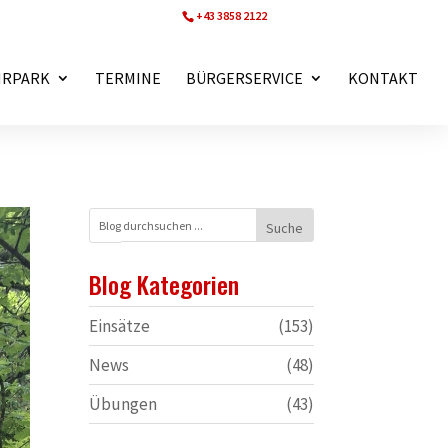
+43 3858 2122
ff.wartberg@bfvmz.at
HRPARK
TERMINE
BÜRGERSERVICE
KONTAKT
Blog Kategorien
Einsätze
(153)
News
(48)
Übungen
(43)