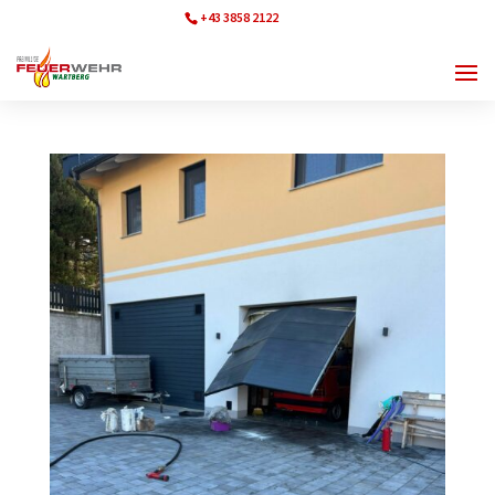
+43 3858 2122
ff.wartberg@bfvmz.at