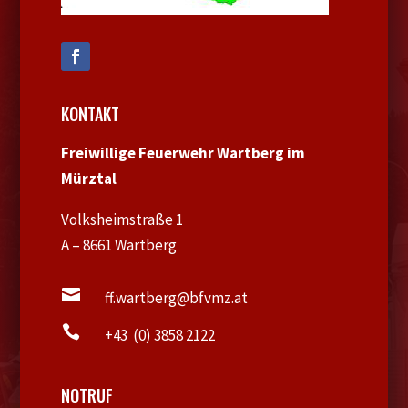
KONTAKT
Freiwillige Feuerwehr Wartberg im
Mürztal
Volksheimstraße 1
A – 8661 Wartberg

ff.wartberg@bfvmz.at

+43 (0) 3858 2122
NOTRUF