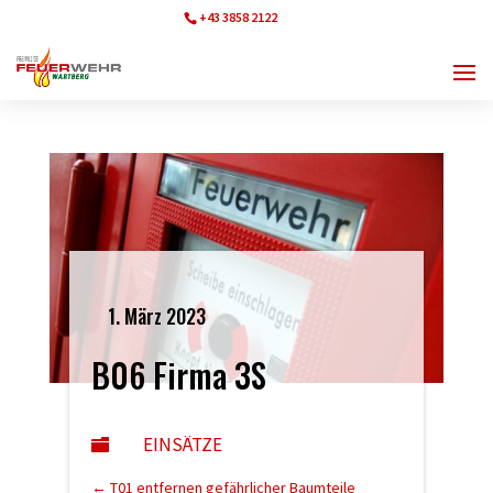
+43 3858 2122
ff.wartberg@bfvmz.at
1. März 2023
B06 Firma 3S
EINSÄTZE

←
T01 entfernen gefährlicher Baumteile