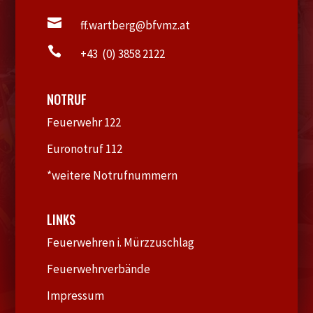

ff.wartberg@bfvmz.at

+43 (0) 3858 2122
NOTRUF
Feuerwehr 122
Euronotruf 112
*weitere Notrufnummern
LINKS
Feuerwehren i. Mürzzuschlag
Feuerwehrverbände
Impressum