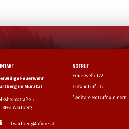
ONTAKT
NOTRUF
Feuerwehr 122
reiwillige Feuerwehr
artberg im Mürztal
Euronotruf 112
*weitere Notrufnummern
olksheimstraße 1
 – 8661 Wartberg

ff.wartberg@bfvmz.at