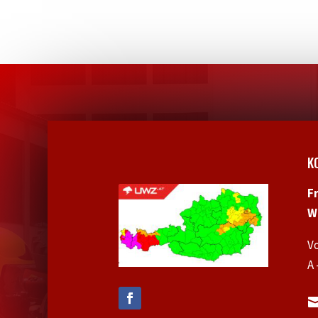
K
F
W
V
A