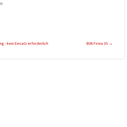
nn
 - kein Einsatz erforderlich
B06 Firma 3S
→