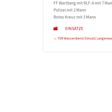
FF Wartberg mit RLF-A mit 7 Ma
Polizei mit 2 Mann
Rotes Kreuz mit 3 Mann
EINSÄTZE

←
T09 Wasserdienst Einsatz Langenwang