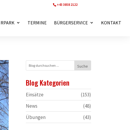
+43 3858 2122
ff.wartberg@bfvmz.at
HRPARK
TERMINE
BÜRGERSERVICE
KONTAKT
Blog Kategorien
Einsätze
(153)
News
(48)
Übungen
(43)